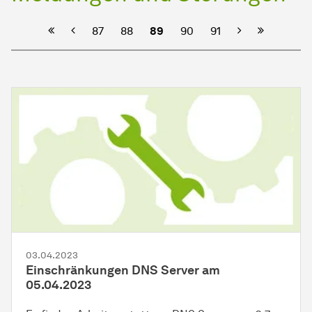
Vorherige
Nächste
87
88
89
90
91
03.04.2023
Einschränkungen DNS Server am
05.04.2023