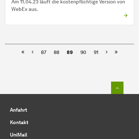
Am 11.04.23 läuft die kostenpflichtige Version von
WebEx aus.
Vorherige
Nächste
87
88
89
90
91
Zum Seit
Anfahrt
Kontakt
UniMail