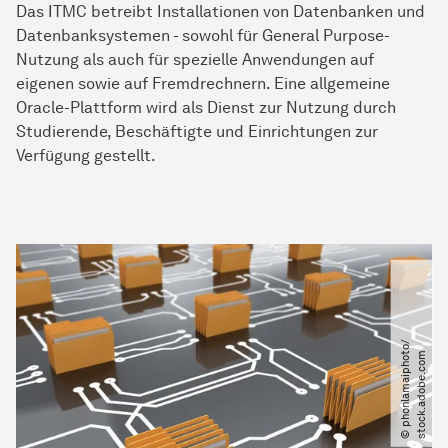
Das ITMC betreibt Installationen von Datenbanken und
Datenbanksystemen - sowohl für General Purpose-
Nutzung als auch für spezielle Anwendungen auf
eigenen sowie auf Fremdrechnern. Eine allgemeine
Oracle-Plattform wird als Dienst zur Nutzung durch
Studierende, Beschäftigte und Einrichtungen zur
Verfügung gestellt.
©
p
h
o
n
l
a
m
a
i
p
h
o
o​
/​
s
t
o
c
k
.
a
d
o
b
e
.
c
o
t
m