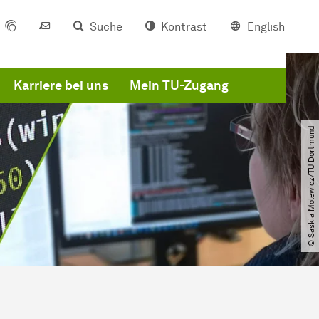
Suche
Kontrast
English
Karriere bei uns
Mein TU-Zugang
© Saskia Molewicz​/​TU Dortmund