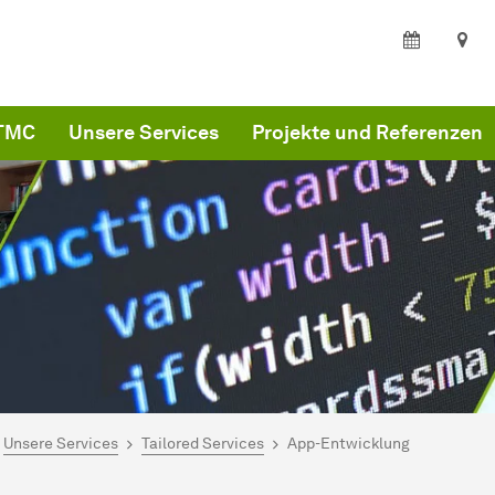
ITMC
Unsere Services
Projekte und Referenzen
ind hier:
MC
Unsere Services
Tailored Services
App-Entwicklung