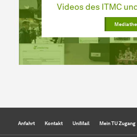
Videos des ITMC un
Mediath
Anfahrt
Kontakt
UniMail
Mein TU Zugang