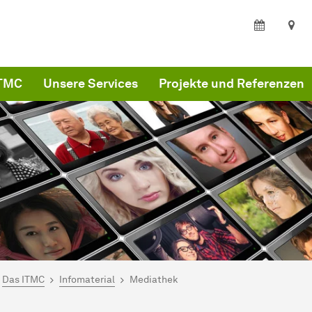
ITMC
Unsere Services
Projekte und Referenzen
ind hier:
MC
Das ITMC
Infomaterial
Mediathek