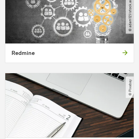
© adam121​/​stock.adobe.com
Redmine
© Pixabay