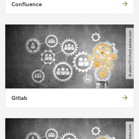
Confluence
© adam121​/​stock.adobe.com
Gitlab