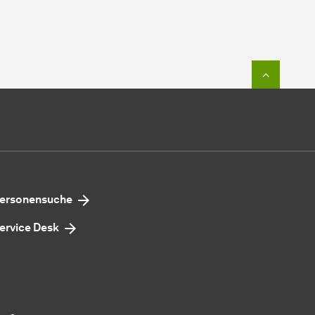
Zum Seit
ersonensuche
ervice Desk