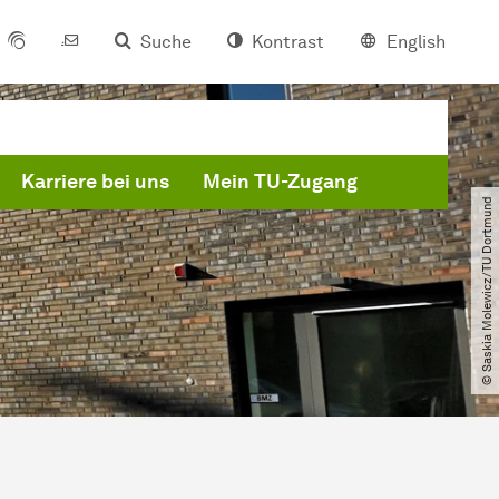
Suche
Kontrast
English
Karriere bei uns
Mein TU-Zugang
© Saskia Molewicz​/​TU Dortmund