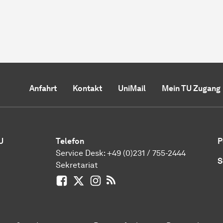
Anfahrt
Kontakt
UniMail
Mein TU Zugang
U
Telefon
P
Service Desk:
+49 (0)231 / 755-2444
S
Sekretariat
Facebook
X / vormals Twitter
Instagram
RSS-Feed