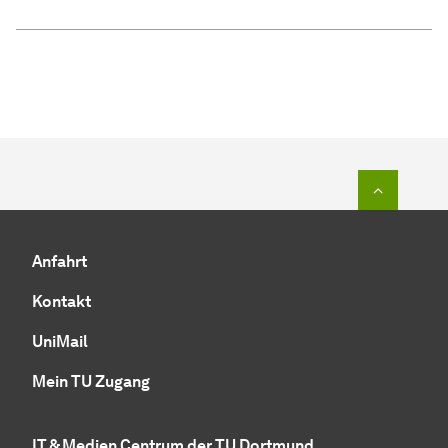
Zum Seit
Anfahrt
Kontakt
UniMail
Mein TU Zugang
IT & Medien Centrum der TU Dortmund