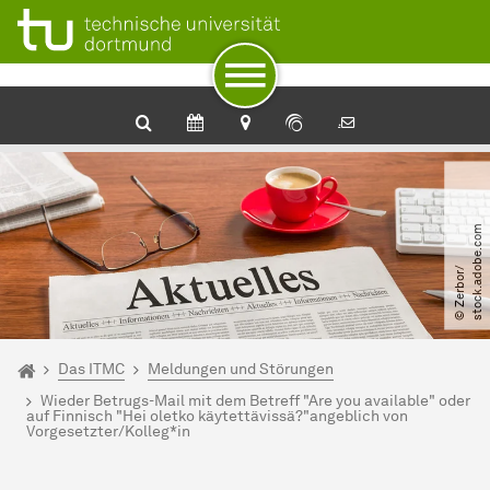
Zum Navigationspfad
Unterseiten von „Das ITMC“
Zur Navigation
Zum Schnellzugriff
Zum Fuß der Seite mit weiteren Services
Zum Inhalt
Zur Startseite
m
©
Z
e
r
b
o
r​
/​
s
t
o
c
k
.
a
d
o
b
e
.
c
o
Sie sind hier:
ITMC
Das ITMC
Meldungen und Störungen
Wieder Betrugs-Mail mit dem Betreff "Are you available" oder
auf Finnisch "Hei oletko käytettävissä?"angeblich von
Vorgesetzter/Kolleg*in