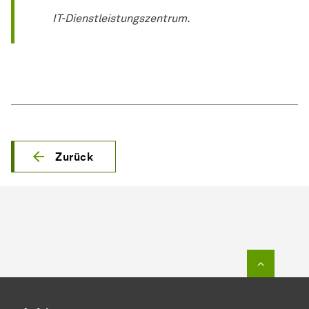
IT-Dienstleistungszentrum.
Zurück
Zum Seit